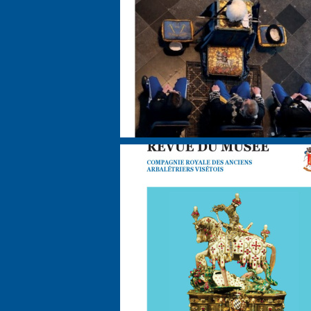
Le Bales
Le Conseil du Musée est fier de vous pré
le dixième numéro de sa revue annu
« Le Bales
Vous pouvez la trouver chez ViséFlor au p
Vous pouvez également envoyer un m
musee@arbaletrier