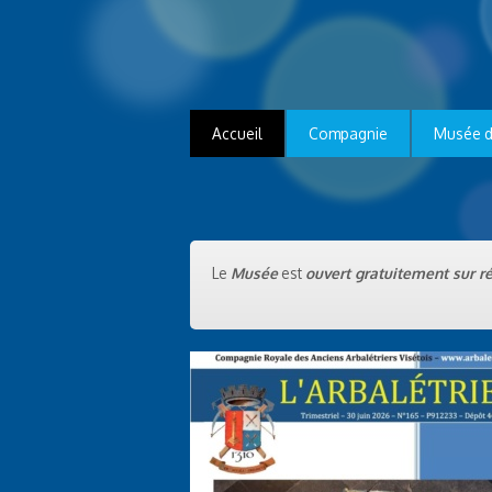
Accueil
Compagnie
Musée d
Le
Musée
est
ouvert
gratuitement
sur r
L’Arbalétrier – Juin 2026 –
L’Arbalétrier – Juin 2026