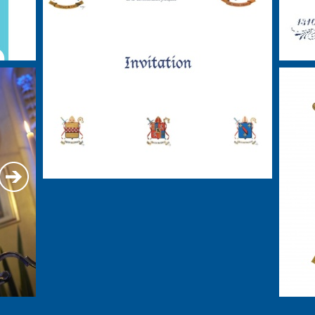
dimanche 9 août
se déroulera le
fête d’Eté
La
2026.
se déroulera le
fête de la Saint-Georges
La
dimanche 25 avril 2027.