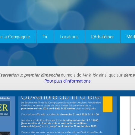
e la Compagnie
Tir
Locations
L’Arbalétrier
Méd
éservation
le
premier dimanche
du mois de
14h
à
18h
ainsi que sur
dema
Pour plus d’informations
 165
Ouverture du Tir d’Ete 2026
 – 165
Ouverture du Tir d’Ete 2026