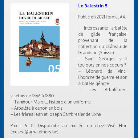
Le Balestrin 5 :
Publié en 2021 format A4.
– Intéressante arbalète
de gilde française,
provenant de la
collection du château de
Grandson (Suisse)
– Saint Georges vit-il
toujours en nos coeurs ?
– Léonard da Vinci,
l’homme de guerre et son
arbalète géante
– Les Arbalétriers
visétois de 1866 à 1880
– Tambour-Major… histoire d’un uniforme
– Arbalète à canon en bois
– Les frères Jean et Joseph Cambresier de Lixhe
Prix : 5 €. Disponible au musée ou chez Visé Flor.
(musee@arbaletriers.be)