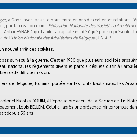
rges
, à Gand, avec laquelle nous entretenions d’excellentes relations, fê
nt, par la création d’une
Fédération Nationale des Sociétés d’Arbalétrie
el Arthur EVRARD qui habite la capitale est délégué pour représenter l
e de l’
Union Nationale des Arbalétriers de Belgique
(U.N.A.B.).
n nouvel arrêt des activités.
it pas survécu à la guerre. C’est en 1950 que plusieurs sociétés arbal
u national les règlements divers et parfois désuets du tir à l’arbalèt
ien cette difficile mission.
iers de Belgique) fut ainsi portée sur les fonts baptismaux. Les Arbal
e colonel Nicolas DOUIN, à l’époque président de la Section de Tir. Notre
 également Louis BELLEM. Celui-ci, après une présence ininterrompue da
pait depuis 55 ans.