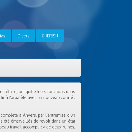
ias
Divers
CHERISH
ecrétaire) ont quitté leurs fonctions dans
tir à l’arbalète avec un nouveau comité :
n complète à Anvers, par l’entremise d’un
ns été émerveillés de revoir dans un état
 beau travail accompli : « de deux ruines,