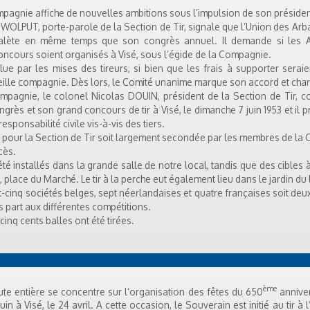
ompagnie affiche de nouvelles ambitions sous l’impulsion de son préside
AN WOLPUT, porte-parole de la Section de Tir, signale que l’Union des Arb
balète en même temps que son congrès annuel. Il demande si les Ar
oncours soient organisés à Visé, sous l’égide de la Compagnie.
olue par les mises des tireurs, si bien que les frais à supporter sera
ille compagnie. Dès lors, le Comité unanime marque son accord et charg
ompagnie, le colonel Nicolas DOUIN, président de la Section de Tir, c
grès et son grand concours de tir à Visé, le dimanche 7 juin 1953 et il p
sponsabilité civile vis-à-vis des tiers.
és pour la Section de Tir soit largement secondée par les membres de la
cès.
 été installés dans la grande salle de notre local, tandis que des cibles
s, place du Marché. Le tir à la perche eut également lieu dans le jardin du 
gt-cinq sociétés belges, sept néerlandaises et quatre françaises soit deu
s part aux différentes compétitions.
 cinq cents balles ont été tirées.
ème
te entière se concentre sur l’organisation des fêtes du 650
anniver
n à Visé, le 24 avril. A cette occasion, le Souverain est initié au tir à