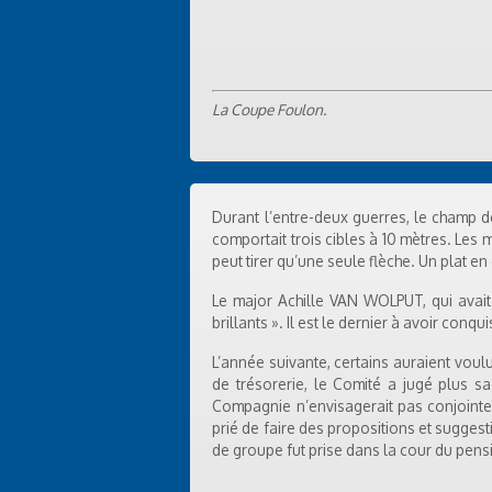
La Coupe Foulon.
Durant l’entre-deux guerres, le champ de 
comportait trois cibles à 10 mètres. Les 
peut tirer qu’une seule flèche. Un plat en
Le major Achille VAN WOLPUT, qui avait 
brillants ». Il est le dernier à avoir conqu
L’année suivante, certains auraient voul
de trésorerie, le Comité a jugé plus s
Compagnie n’envisagerait pas conjointeme
prié de faire des propositions et sugges
de groupe fut prise dans la cour du pen