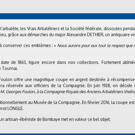
à l’arbalète, les Vrais Arbalétriers et la Société fédérale, dissoutes pen
Dieu, grâce aux démarches du major Alexandre DETHIER, un antiquaire visé
à conserver ces emblèmes : «
Nous aurons pour eux tout le respect que 
i date de 1863, figure encore dans nos collections. Fortement abîmée 
e Tournai.
ulon offre une magnifique coupe en argent destinée à récompenser 
era réservée aux officiers de la Compagnie. En juin 1928, on décide 
 M. Georges Foulon, à la Compagnie Royale des Anciens Arbalétriers Viséto
tionnellement au Musée de la Compagnie. En février 2016, la coupe est r
errot LONGLE.
un artisan-ébéniste de Bombaye met en valeur ce bel objet.