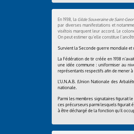
En 1938, la
Gilde Souveraine de Saint-Geo
par diverses manifestations et notamme
visétois marquent leur accord. Le colon
On peut estimer qu’elle constitue l’ancêtr
Survient la Seconde guerre mondiale et u
La Fédération de tir créée en 1938 n’ava
une idée commune : uniformiser au nivea
représentants respectifs afin de mener à b
L’U.N.A.B. (Union Nationale des Arbalétr
nationale.
Parmi les membres signataires figurait l
ces précurseurs parmi lesquels figurait
à être déchargé de la fonction qu’il occu