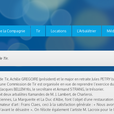
e la Compagnie
Tir
Locations
L’Arbalétrier
Méd
e Tir.
 Tir, Achille GREGOIRE (président) et le major en retraite Jules PETRY (s
, une Commission de Tir est organisée en vue de reprendre l’exercice du 
Jacques BELLEM fils, le secrétaire et Armand STRANG, le trésorier.
t deux arbalètes flamandes de M. J. Lambert, de Charleroi.
iennes, La Marguerite et La Duc d’Albe, font l’objet d’une restauratio
ateur d’art : Frans Claes, ceci à la satisfaction générale : « Nous avo
’avant le désastre ». On félicite également l’artiste M. Lacroix pour le