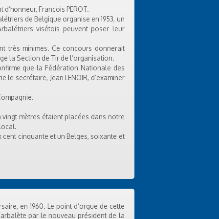
nt d’honneur, François PEROT.
alétriers de Belgique organise en 1953, un
balétriers visétois peuvent poser leur
ient très minimes. Ce concours donnerait
e la Section de Tir de l’organisation.
onfirme que la Fédération Nationale des
rie le secrétaire, Jean LENOIR, d’examiner
 Compagnie.
 à vingt mètres étaient placées dans notre
local.
x cent cinquante et un Belges, soixante et
saire, en 1960. Le point d’orgue de cette
 l’arbalète par le nouveau président de la