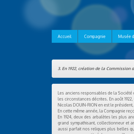
Accueil
Compagnie
Musée d
3. En 1922, création de la Commission d
Les anciens responsables de la Société de
les circonstances décrites. En août 1922
Nicolas DOUIN-RION en est le président, 
En cette même année, la Compagnie reçoi
En 1924, deux des arbalètes les plus anc
grand sympathisant, collectionneur et am
aussi parfait nos reliques plus belles qu