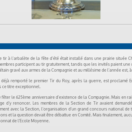
tir à l’arbalète de la fête d’été était installé dans une prairie située
membres participent au tir gratuitement, tandis que les invités paient un
 étain gravé aux armes de la Compagnie et au millésime de l’année est, à 
déjà remporté le premier Tir du Roy, après la guerre, est proclamé Em
is ce titre exceptionnel.
u fêter le 625ème anniversaire d’existence de la Compagnie. Mais en rai
age d’y renoncer. Les membres de la Section de Tir avaient demandé s
nt avec la Section, l’organisation d’un grand concours national de tir
tions et la question devait être débattue en Comité. Mais finalement, auc
sionnat de l’Ecole Moyenne.