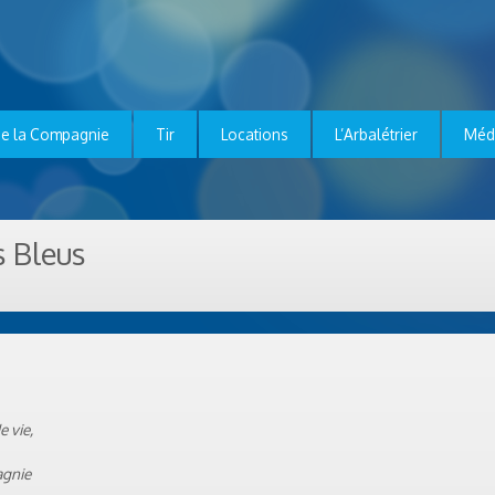
e la Compagnie
Tir
Locations
L’Arbalétrier
Méd
s Bleus
e vie,
agnie