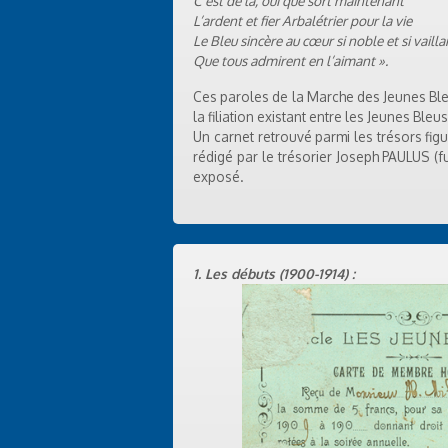
C’est de là, oui que sort maintenant
L’ardent et fier Arbalétrier pour la vie
Le Bleu sincère au cœur si noble et si vailla
Que tous admirent en l’aimant ».
Ces paroles de la Marche des Jeunes Ble
la filiation existant entre les Jeunes Bleu
Un carnet retrouvé parmi les trésors fig
rédigé par le trésorier Joseph PAULUS (fu
exposé.
1. Les débuts (1900-1914) :