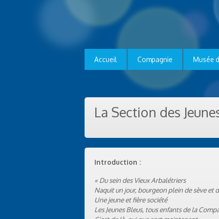
Accueil
Compagnie
Musée d
La Section des Jeune
Introduction :
« Du sein des Vieux Arbalétriers
Naquit un jour, bourgeon plein de sève et d
Une jeune et fière société
Les Jeunes Bleus, tous enfants de la Comp